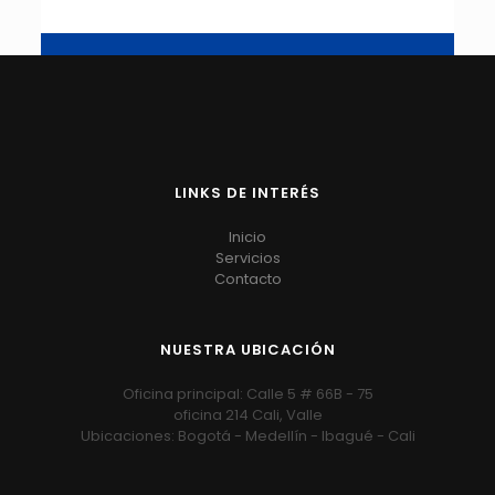
LINKS DE INTERÉS
Inicio
Servicios
Contacto
NUESTRA UBICACIÓN
Oficina principal: Calle 5 # 66B - 75
oficina 214 Cali, Valle
Ubicaciones: Bogotá - Medellín - Ibagué - Cali