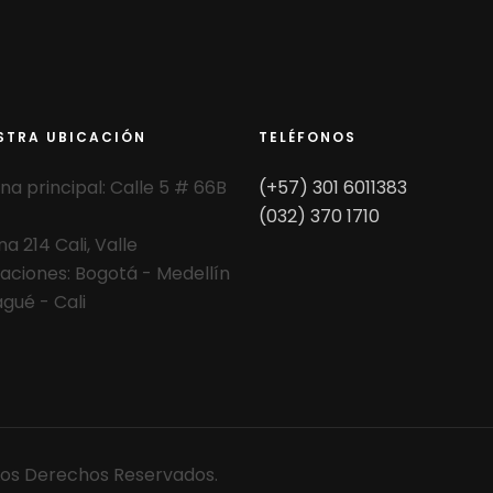
STRA UBICACIÓN
TELÉFONOS
ina principal: Calle 5 # 66B
(+57) 301 6011383
(032) 370 1710
na 214 Cali, Valle
aciones: Bogotá - Medellín
agué - Cali
 Los Derechos Reservados.