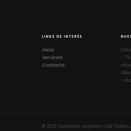
LINKS DE INTERÉS
NUE
Inicio
Ofic
Servicios
- 75
Contacto
ofici
Ubic
- Ib
© 2021 Operador Logístico Cali. Todos