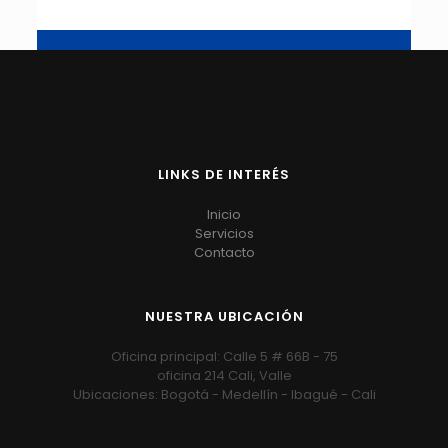
LINKS DE INTERÉS
Inicio
Servicios
Contacto
NUESTRA UBICACIÓN
Oficina principal: Calle 5 # 66B - 75
oficina 214 Cali, Valle
Ubicaciones: Bogotá - Medellín - Ibagué - Cali