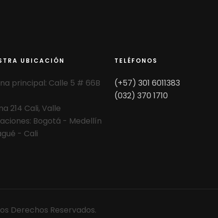
STRA UBICACIÓN
TELÉFONOS
ina principal: Calle 5 # 66B
(+57) 301 6011383
(032) 370 1710
na 214 Cali, Valle
aciones: Bogotá - Medellín
agué - Cali
 Los Derechos Reservados.