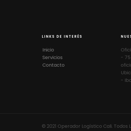
LINKS DE INTERÉS
NUE
Inicio
Ofic
Servicios
- 75
Contacto
ofici
Ubic
- Ib
© 2021 Operador Logístico Cali. Todos