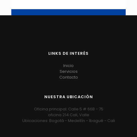
LINKS DE INTERÉS
Inicio
Servicios
Contacto
NUESTRA UBICACIÓN
Oficina principal: Calle 5 # 66B - 75
oficina 214 Cali, Valle
Ubicaciones: Bogotá - Medellín - Ibagué - Cali