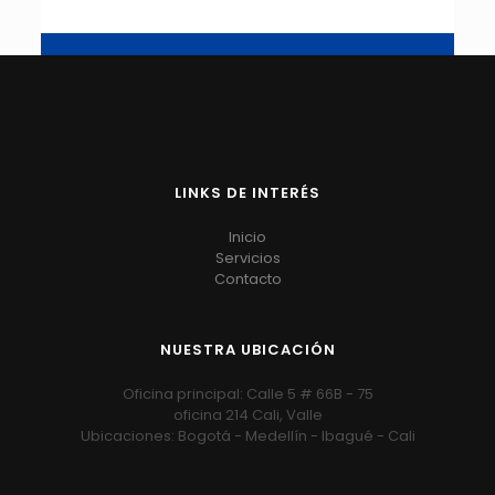
LINKS DE INTERÉS
Inicio
Servicios
Contacto
NUESTRA UBICACIÓN
Oficina principal: Calle 5 # 66B - 75
oficina 214 Cali, Valle
Ubicaciones: Bogotá - Medellín - Ibagué - Cali