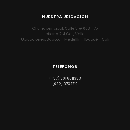
NUESTRA UBICACIÓN
Oficina principal: Calle 5 # 66B - 75
oficina 214 Cali, Valle
Ubicaciones: Bogotá - Medellín - Ibagué - Cali
TELÉFONOS
(+57) 301 6011383
(032) 370 1710