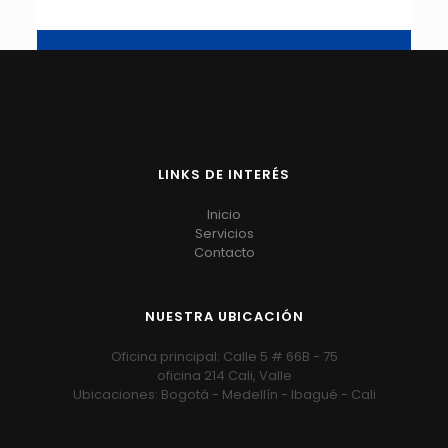
LINKS DE INTERÉS
Inicio
Servicios
Contacto
NUESTRA UBICACIÓN
Oficina principal: Calle 5 # 66B - 75
oficina 214 Cali, Valle
Ubicaciones: Bogotá - Medellín - Ibagué - Cali