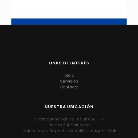
LINKS DE INTERÉS
Inicio
Servicios
Contacto
NUESTRA UBICACIÓN
Oficina principal: Calle 5 # 66B - 75
oficina 214 Cali, Valle
Ubicaciones: Bogotá - Medellín - Ibagué - Cali