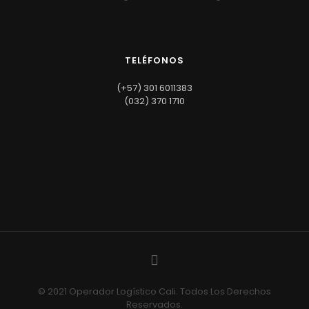
TELÉFONOS
(+57) 301 6011383
(032) 370 1710
© 2021 Operador Logístico Cali. Todos Los Derechos
Reservados.