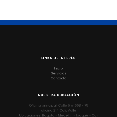
LINKS DE INTERÉS
Inicio
Servicios
Contacto
NUESTRA UBICACIÓN
Oficina principal: Calle 5 # 66B - 75
oficina 214 Cali, Valle
Ubicaciones: Bogotá - Medellín - Ibagué - Cali