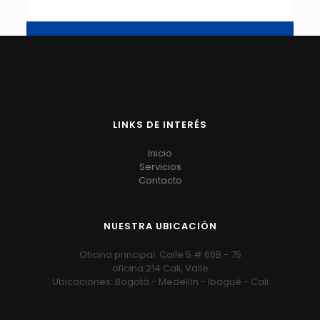
LINKS DE INTERÉS
Inicio
Servicios
Contacto
NUESTRA UBICACIÓN
Oficina principal: Calle 5 # 66B - 75
oficina 214 Cali, Valle
Ubicaciones: Bogotá - Medellín - Ibagué - Cali