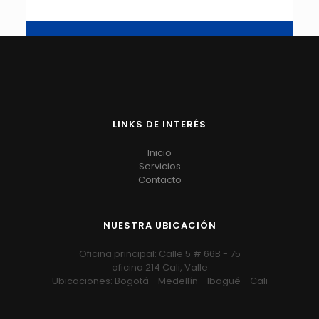
LINKS DE INTERÉS
Inicio
Servicios
Contacto
NUESTRA UBICACIÓN
Oficina principal: Calle 5 # 66B - 75
oficina 214 Cali, Valle
Ubicaciones: Bogotá - Medellín - Ibagué - Cali