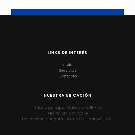
LINKS DE INTERÉS
Inicio
Servicios
Contacto
NUESTRA UBICACIÓN
Oficina principal: Calle 5 # 66B - 75
oficina 214 Cali, Valle
Ubicaciones: Bogotá - Medellín - Ibagué - Cali