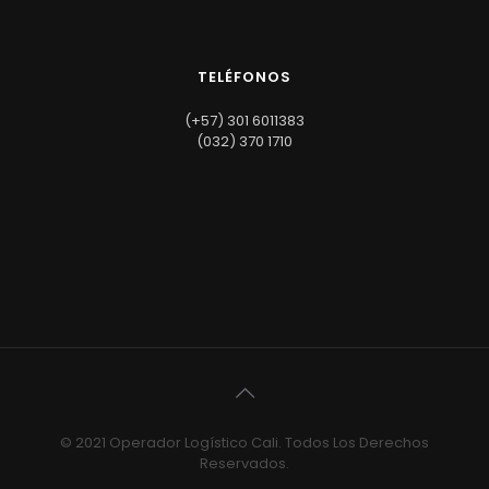
TELÉFONOS
(+57) 301 6011383
(032) 370 1710
© 2021 Operador Logístico Cali. Todos Los Derechos
Reservados.