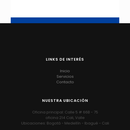
LINKS DE INTERÉS
Inicio
Servicios
Contacto
NUESTRA UBICACIÓN
Oficina principal: Calle 5 # 66B - 75
oficina 214 Cali, Valle
Ubicaciones: Bogotá - Medellín - Ibagué - Cali