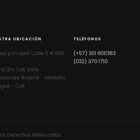
STRA UBICACIÓN
TELÉFONOS
ina principal: Calle 5 # 66B
(+57) 301 6011383
(032) 370 1710
na 214 Cali, Valle
aciones: Bogotá - Medellín
agué - Cali
 Los Derechos Reservados.