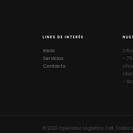
LINKS DE INTERÉS
NUE
Inicio
Ofic
Servicios
- 75
Contacto
ofici
Ubic
- Ib
© 2021 Operador Logístico Cali. Todos