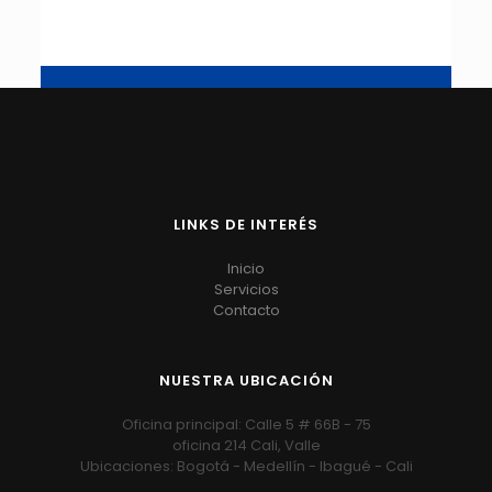
LINKS DE INTERÉS
Inicio
Servicios
Contacto
NUESTRA UBICACIÓN
Oficina principal: Calle 5 # 66B - 75
oficina 214 Cali, Valle
Ubicaciones: Bogotá - Medellín - Ibagué - Cali