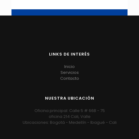
LINKS DE INTERÉS
Inicio
Servicios
Contacto
NUESTRA UBICACIÓN
Oficina principal: Calle 5 # 66B - 75
oficina 214 Cali, Valle
Ubicaciones: Bogotá - Medellín - Ibagué - Cali