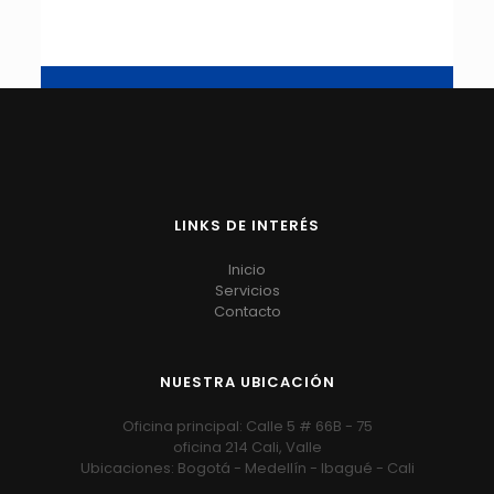
LINKS DE INTERÉS
Inicio
Servicios
Contacto
NUESTRA UBICACIÓN
Oficina principal: Calle 5 # 66B - 75
oficina 214 Cali, Valle
Ubicaciones: Bogotá - Medellín - Ibagué - Cali