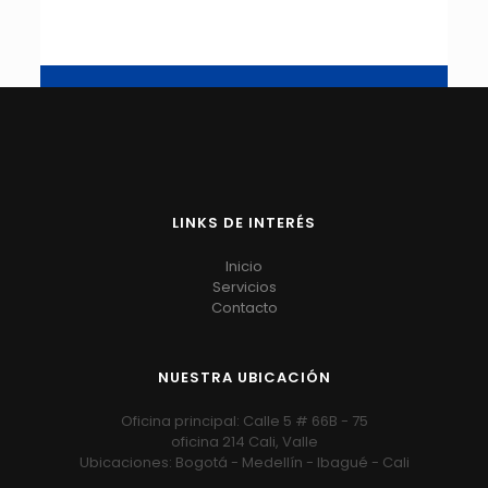
LINKS DE INTERÉS
Inicio
Servicios
Contacto
NUESTRA UBICACIÓN
Oficina principal: Calle 5 # 66B - 75
oficina 214 Cali, Valle
Ubicaciones: Bogotá - Medellín - Ibagué - Cali