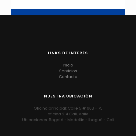
LINKS DE INTERÉS
Inicio
Servicios
Contacto
NUESTRA UBICACIÓN
Oficina principal: Calle 5 # 66B - 75
oficina 214 Cali, Valle
Ubicaciones: Bogotá - Medellín - Ibagué - Cali