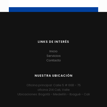
LINKS DE INTERÉS
Inicio
Servicios
Contacto
NUESTRA UBICACIÓN
Oficina principal: Calle 5 # 66B - 75
oficina 214 Cali, Valle
Ubicaciones: Bogotá - Medellín - Ibagué - Cali