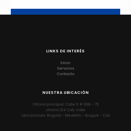
LINKS DE INTERÉS
Inicio
Servicios
Contacto
NUESTRA UBICACIÓN
Oficina principal: Calle 5 # 66B - 75
oficina 214 Cali, Valle
Ubicaciones: Bogotá - Medellín - Ibagué - Cali